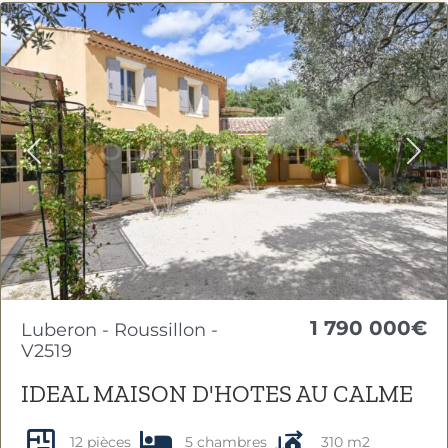
Previous
Nex
1 790 000€
Luberon - Roussillon -
V2519
IDEAL MAISON D'HOTES AU CALME
12 pièces
5 chambres
310 m2