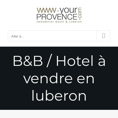
Passer
au
contenu
Aller à...
B&B / Hotel à
vendre en
luberon